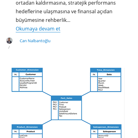
ortadan kaldırmasına, stratejik performans
hedeflerine ulaşmasına ve finansal açıdan
büyümesine rehberlik…
"SAP
Okumaya devam et
BPC
Can Nalbantoğlu
ve
FM
Modülleri
ile
Bütçe
Kontrolü
ve
Yönetimi"