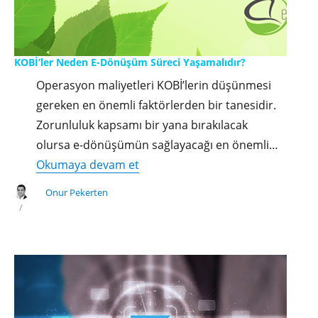
KOBİ’ler Neden E-Dönüşüm Süreci Yaşamalıdır?
Operasyon maliyetleri KOBİ’lerin düşünmesi
gereken en önemli faktörlerden bir tanesidir.
Zorunluluk kapsamı bir yana bırakılacak
olursa e-dönüşümün sağlayacağı en önemli…
"KOBİ’ler
Okumaya devam et
Neden
Onur Pekerten
E-
Dönüşüm
Süreci
Yaşamalıdır?"