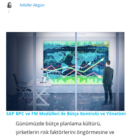
Performans
Nilüfer Akgün
Değerlendirme
Trendlerini
Successfactors
ile
Yakalayın"
SAP BPC ve FM Modülleri ile Bütçe Kontrolü ve Yönetimi
Günümüzde bütçe planlama kültürü,
şirketlerin risk faktörlerini öngörmesine ve