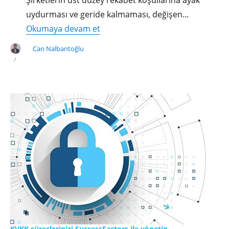
uydurması ve geride kalmaması, değişen…
"SAP
Okumaya devam et
Leonardo
Can Nalbantoğlu
ve
Dijital
Çağ"
KVKK süreçlerinizi SuccessFactors ile yönetin.