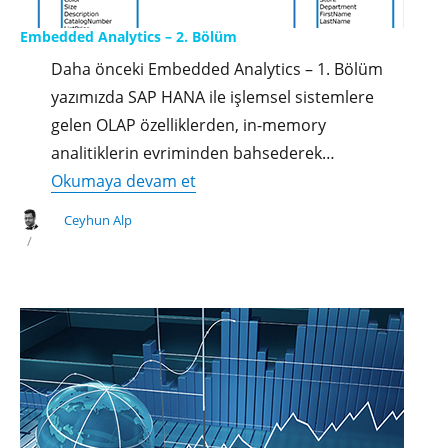
Embedded Analytics – 2. Bölüm
Daha önceki Embedded Analytics – 1. Bölüm
yazımızda SAP HANA ile işlemsel sistemlere
gelen OLAP özelliklerden, in-memory
analitiklerin evriminden bahsederek…
"Embedded
Okumaya devam et
Analytics
Ceyhun Alp
–
2.
Bölüm"