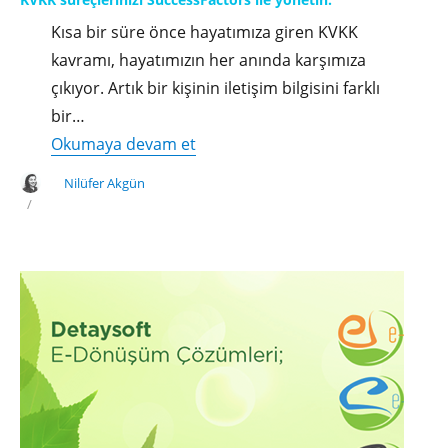
Kısa bir süre önce hayatımıza giren KVKK
kavramı, hayatımızın her anında karşımıza
çıkıyor. Artık bir kişinin iletişim bilgisini farklı
bir…
"KVKK
Okumaya devam et
süreçlerinizi
Nilüfer Akgün
SuccessFactors
ile
yönetin."