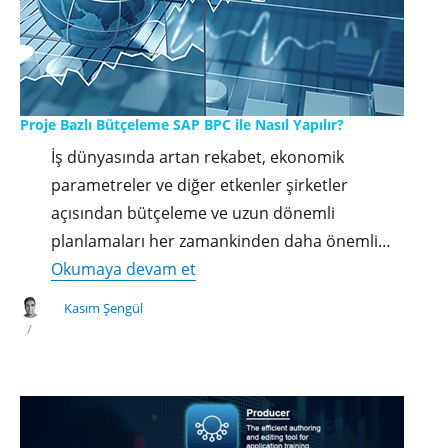
Proje Bazlı Bütçeleme SAP BPC ile Nasıl Yapılır?
İş dünyasında artan rekabet, ekonomik
parametreler ve diğer etkenler şirketler
açısından bütçeleme ve uzun dönemli
planlamaları her zamankinden daha önemli…
"Proje
Okumaya devam et
Bazlı
Kasım Şengül
Bütçeleme
SAP
BPC
ile
Nasıl