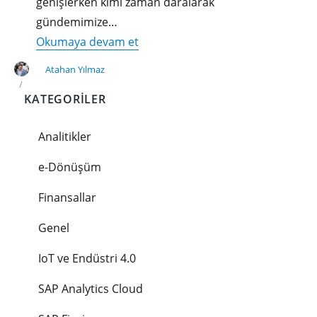
genişlerken kimi zaman daralarak
gündemimize…
"Nakit
Okumaya devam et
Yönetimi
Atahan Yılmaz
Süreçlerinde
KATEGORILER
Dijital
Deneyim"
Analitikler
e-Dönüşüm
Finansallar
Genel
IoT ve Endüstri 4.0
SAP Analytics Cloud