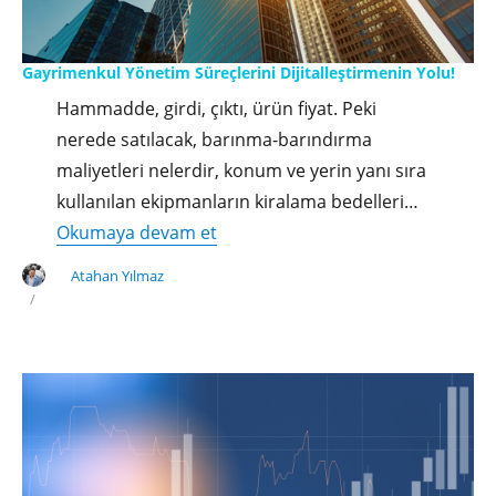
Gayrimenkul Yönetim Süreçlerini Dijitalleştirmenin Yolu!
Hammadde, girdi, çıktı, ürün fiyat. Peki
nerede satılacak, barınma-barındırma
maliyetleri nelerdir, konum ve yerin yanı sıra
kullanılan ekipmanların kiralama bedelleri…
"Gayrimenkul
Okumaya devam et
Yönetim
Atahan Yılmaz
Süreçlerini
Dijitalleştirmenin
Yolu!"