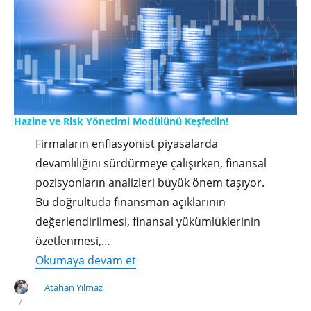
Hazine ve Risk Yönetimi Modülünü Keşfedin!
Firmaların enflasyonist piyasalarda
devamlılığını sürdürmeye çalışırken, finansal
pozisyonların analizleri büyük önem taşıyor.
Bu doğrultuda finansman açıklarının
değerlendirilmesi, finansal yükümlüklerinin
özetlenmesi,…
"Hazine
Okumaya devam et
ve
Atahan Yılmaz
Risk