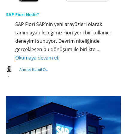
SAP Fiori Nedir?
SAP Fiori SAP’nin yeni arayüzleri olarak
tanımlayabileceğimiz Fiori yeni bir kullanıcı
deneyimi sunuyor. Devrim niteliğinde
gerçekleşen bu dönüşüm ile birlikte…
"SAP
Okumaya devam et
Fiori
Ahmet Kamil Öz
Nedir?"